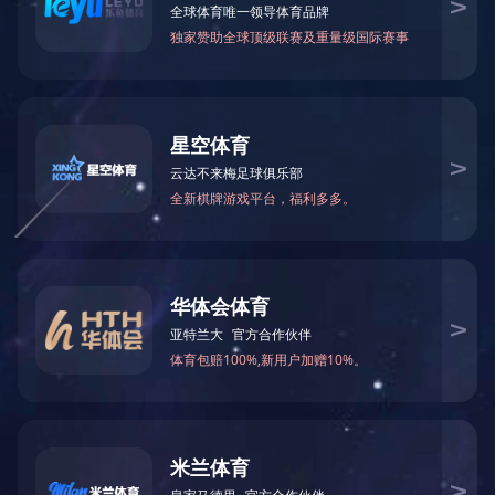
开元（中国）一站式服务平台