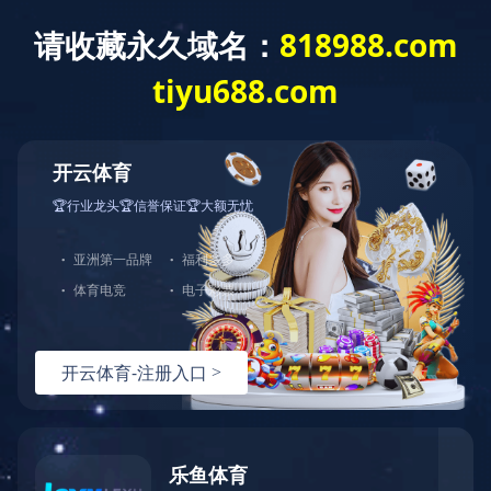
网站首页
学校概览
科大新闻
人才培养