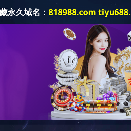
请输入验证码下载附件
·(中国)官方网站
|
乐动在线注册
|
365网投（中国）官方在线登录