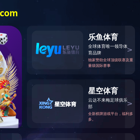
工在线
导师信息
下载专区