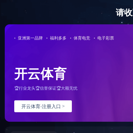
网站首页
学校概况
招生简章
网站首页
>
下载专区
>
博士
>
正文