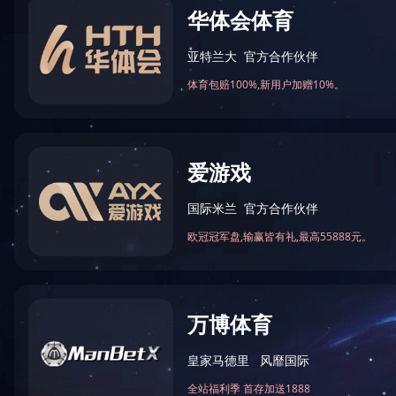
附件【
开元平台在校硕士生硕－博连读
上一篇：
开元平台报考攻读博士学位研
下一篇：
开元平台博士研究生报名考生
友情链接
/LINK