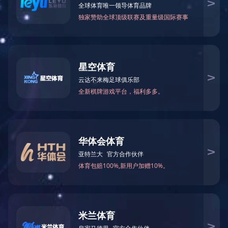
0412-5929461
2019-06-09
（培训）
开元平台继续教育学院招
成人高考预报名入口
网站首页
学院概况
新闻中心
党建工会
招生工作
学历教育
培训教育