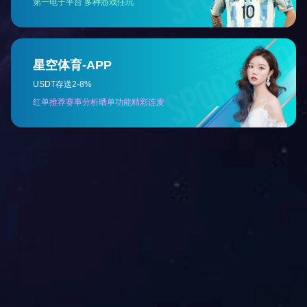
04
2025/07
继续教育学院赴沈阳、盘锦等地教学点走访调研
24
2025/06
伊春职业学院院长王春海一行到开元平台交流调研
17
2025/06
开元平台副校长李胜利赴伊春职业学院教学点和营口市浪潮
教育培训中心教学点走访调研