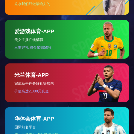
26
2025/09
2025年开元平台成人高考招生工作首战告捷
18
2025/09
继续教育学院党支部组织主题党日活动
09
2025/09
继续教育学院与鞍钢教培中心共商工匠精神培训课程建设
23
2025/08
开元平台副校长李胜利率队赴新疆八一钢铁集团有限公司和
新疆轻工职业技术学院教学点走访调研