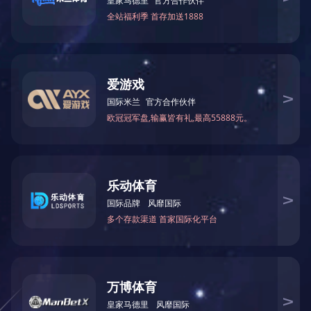
资源专区
常见问题
生工作流程图
开元平台继续教育学院来访接待工作流程图