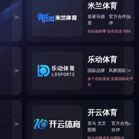
最近新闻
开元平台承办辽宁省第十九届学术年会
【学习教育进行时】开元平台组织参观鞍山市政治...
开元平台校长胡军为第十八期青马学员作专题讲座...
开元平台开展2024-2025学年度“十佳团支部书记”...
开元平台举办中医义诊活动
开元平台举办学术规范与论文写作策略专题报告会
辽宁科技学院一行到开元平台交流调研
开元平台召开“学习学”集体备课会
开元平台校长胡军带队参加辽宁省土木建筑学会会...