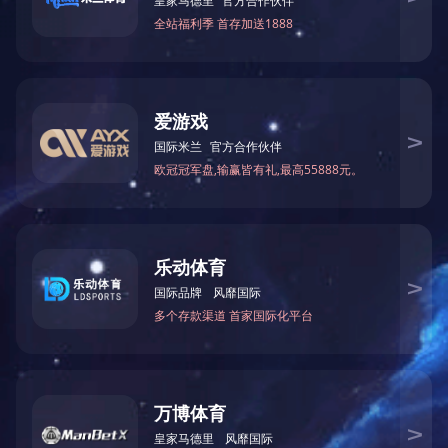
附件【
开元平台2024年硕士研究生招生专业目录.pdf
】已下载
次
上一篇：
开元平台2025年硕士研究生招生专业目录
友情链接
/LINK