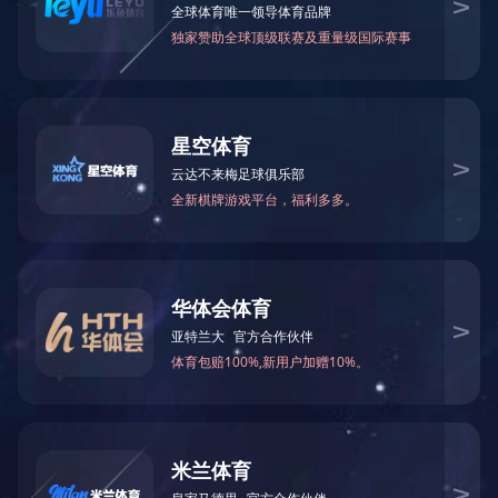
主题教育
中共中央办公厅关于巩固拓展学
权威发布
努力成长为对党和人民忠诚可靠
理论学习
健全全面从严治党体系 推动新
学习动态
把握战略定位坚持绿色发展 奋
二十大专栏
中国式现代化是中国共产党领导
《习近平新时代中国特色社会主
学习贯彻习近平新时代中国特色