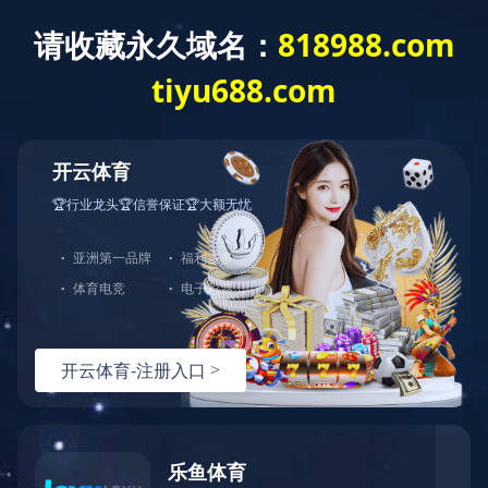
网站首页
学校概览
科大新闻
人才培养