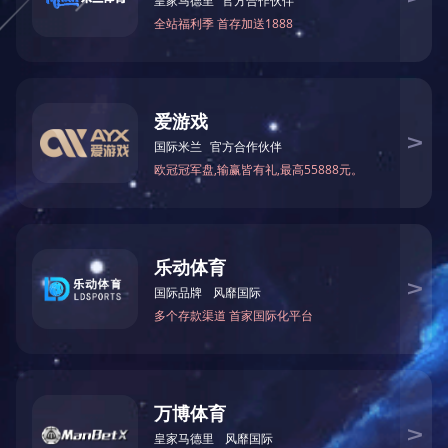
习近平同志《论科技自立自强》
着眼全国大局发挥自身优势明确
在二十届中央政治局第四次集体
以更加奋发有为的精神状态推进
坚定信心保持定力 稳扎稳打善
中共中央关于在全党深入开展学
习近平、蔡奇同志在学习贯彻习
学思想、强党性、重实践、建新
学思想、强党性、重实践、建新
学思想、强党性、重实践、建新