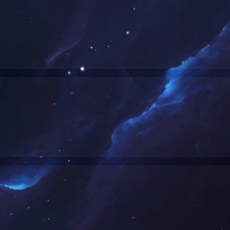
省优势特色学科”行列；“冶金工程”学科为本轮
“
双一
个学科入选，是今年学校继新增材料科学与工程一级博
举全力推进学科
标志性成果取得。此次省
“
双一流
”建
利通过辽宁省组织的专家评审后，校党委副书记、校
汇报，党委书记孟劲松对现场答辩专家提问作精准回
认可。
在国内最早创办的炼焦化学专业，2012年获批一级学
站，自主设置“低碳技术与工程”目录外二级学科。自主
膜”成为“天问一号”和“嫦娥五号”的关键组件材料飞
转化列入工信部“工业强基工程项目”，总投资达4亿
最早设立的炼铁、炼钢专业，是原冶金部重点学科、
、1个工程认证专业。
2005年获钢铁冶金博士学位授予
权
近五年主持和参与国家级重大重点项目和国家重
。
目30余项；获国家
科技进步奖一等奖1项、国内外重
）