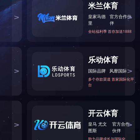
最近新闻
2025年第11期（总第607期）
2025年第10期（总第606期）
2025年第9期（总第605期）
2025年第8期（总第604期）
2025年第7期（总第603期）
2025年第6期（总第602期）
2025年第5期（总第601期）
2025年第4期（总第600期）
2025年第3期（总第599期）