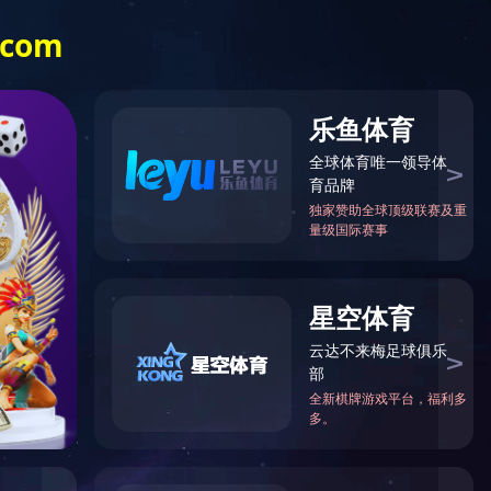
科大官微
图片新闻
投稿须知