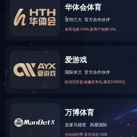
编辑：张璐