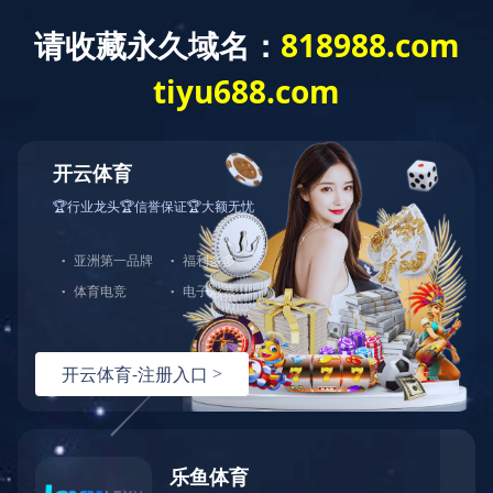
开元
首页
热点新闻
综合消息
深度报道
电子校报
2025年第10期（总第
来源：本站原创 点击数:
加入时间:2