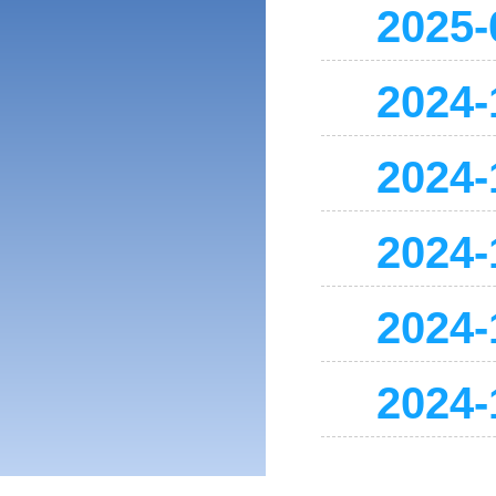
2025-
2024-
2024-
2024-
2024-
2024-