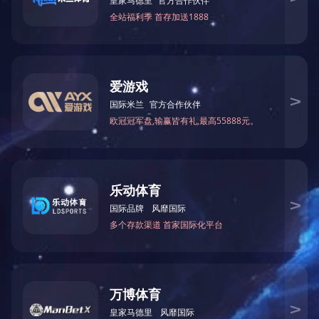
版权所有：开元平台研究生院(党委研究生工作部)
地址：辽宁省鞍山市立山区千山中路189号 邮编：114051
邮箱：lkdyjsyzhb@ustl.edu.cn