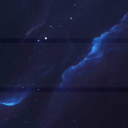
权所有 ：开元平台教务处 地址：辽宁省鞍山市立山区千山中路189号 邮编：1140
动在线注册
|
365网投（中国）官方在线登录
|
半岛网页版登录入口
|
世界杯官方网站
|
动在线注册
|
365网投（中国）官方在线登录
|
半岛网页版登录入口
|
世界杯官方网站
|