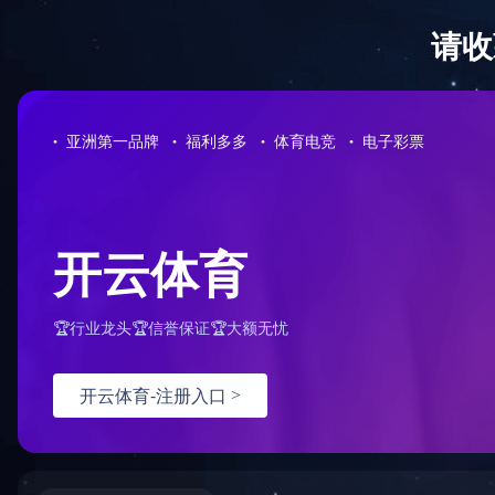
首页
机构设置
教师教学发展中心
信息
您目前的位置：
首页
>>
资料下载
>>
教务管理
各学院及学生班级：
最新版《转学（转专业）学生成绩