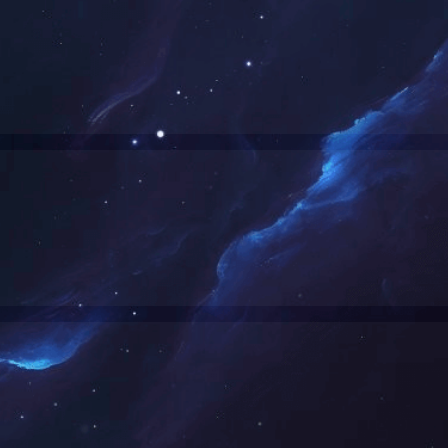
产业学院遴...
25版专业人才...
的通知
作的通知
标调整工作...
共18条
首页
上页
1
下页
尾页