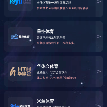
关于强化校企合作共建课程资源库建设的通知
关于组织开展AI教学助手上线课程平台工作的通知
关于验收2023年校企合作共建课程资源库建设成果的通知
关于组织开展2024年省级及以上优质课程慕课资源建设工作的通...
共10条
首页
版权所有 ：开元平台教务处 地址：
开云官方网页版
|
开元平台
|
世界竞猜网
|
米兰网页版
|
必一体育·(中国)官方网站
|
乐
动在线注册
|
365网投（中国）官方在线登录
|
半岛网页版登录入口
|
世界杯官方网站
|
开云官方网页版
|
开元平台
|
世界竞猜网
|
米兰网页版
|
必一体育·(中国)官方网站
|
乐
动在线注册
|
365网投（中国）官方在线登录
|
半岛网页版登录入口
|
世界杯官方网站
|