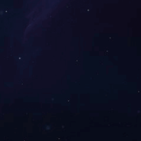
元平台研究生融媒体中心报名表.docx
】已下载
次