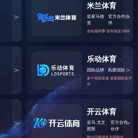
当前位置：
首页
>
教育管理
> 正文
体中心的通知
次数：