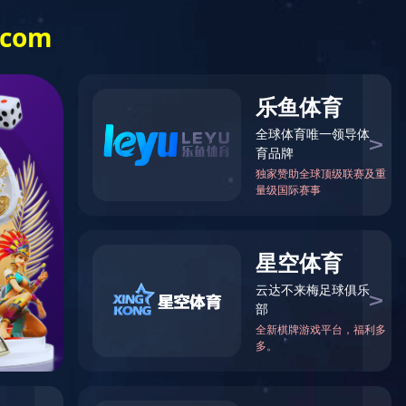
科大首页
位工作
下载中心