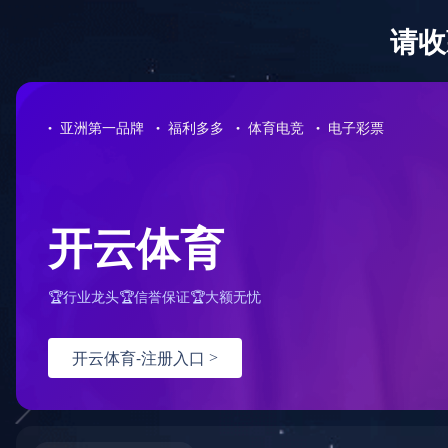
首页
机构概况
研工