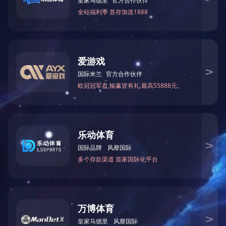
版权所有：开元平台研究生院(党委研究生工作部)
地址：辽宁省鞍山市立山区千山中路189号 邮编：114051
邮箱：lkdyjsyzhb@ustl.edu.cn